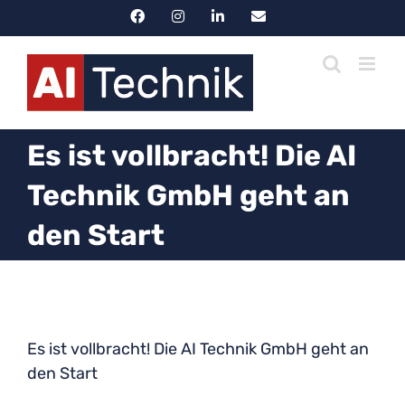
Zum
Facebook
Instagram
LinkedIn
E-
Mail
Inhalt
springen
Es ist vollbracht! Die AI
Technik GmbH geht an
den Start
Zeige
grösseres
Es ist vollbracht! Die AI Technik GmbH geht an
Bild
den Start