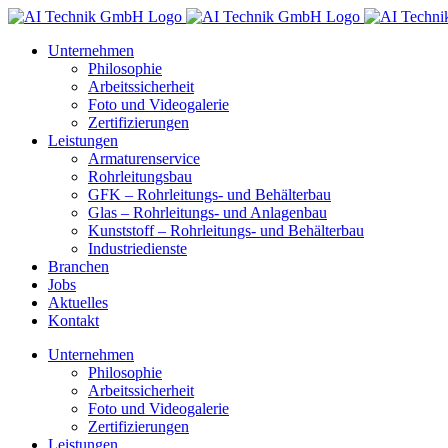
Zum
Facebook
Instagram
LinkedIn
E-
Inhalt
Mail
Unternehmen
springen
Philosophie
Arbeitssicherheit
Foto und Videogalerie
Zertifizierungen
Leistungen
Armaturenservice
Rohrleitungsbau
GFK – Rohrleitungs- und Behälterbau
Glas – Rohrleitungs- und Anlagenbau
Kunststoff – Rohrleitungs- und Behälterbau
Industriedienste
Branchen
Jobs
Aktuelles
Kontakt
Unternehmen
Philosophie
Arbeitssicherheit
Foto und Videogalerie
Zertifizierungen
Leistungen