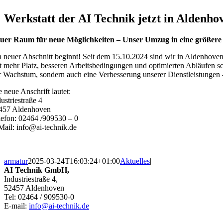
grösseres
Bild
Werkstatt der AI Technik jetzt in Aldenho
uer Raum für neue Möglichkeiten – Unser Umzug in eine größere
n neuer Abschnitt beginnt! Seit dem 15.10.2024 sind wir in Aldenhove
t mehr Platz, besseren Arbeitsbedingungen und optimierten Abläufen sch
r Wachstum, sondern auch eine Verbesserung unserer Dienstleistungen 
e neue Anschrift lautet:
ustriestraße 4
457 Aldenhoven
lefon: 02464 /909530 – 0
Mail: info@ai-technik.de
armatur
2025-03-24T16:03:24+01:00
Aktuelles
|
AI Technik GmbH,
Industriestraße 4,
52457 Aldenhoven
Tel: 02464 / 909530-0
E-mail:
info@ai-technik.de